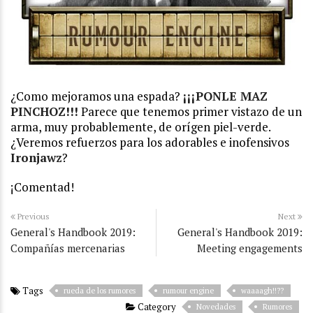
¿Como mejoramos una espada?
¡¡¡PONLE MAZ
PINCHOZ!!!
Parece que tenemos primer vistazo de un
arma, muy probablemente, de orígen piel-verde.
¿Veremos refuerzos para los adorables e inofensivos
Ironjawz
?
¡Comentad!
Previous
Next
General's Handbook 2019:
General's Handbook 2019:
Compañías mercenarias
Meeting engagements
Tags
rueda de los rumores
rumour engine
waaaagh!!??
Category
Novedades
Rumores