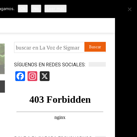
hagamos.
Ok
No
Leer más
ORMES
APÓYANOS
IR A LA VOZ DE HORUS
SÍGUENOS EN REDES SOCIALES:
Facebook
Instagram
X