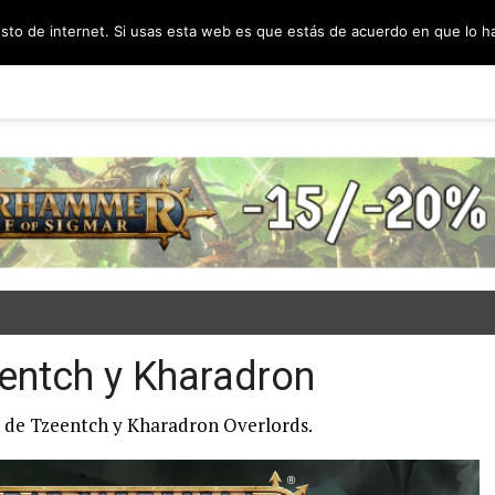
esto de internet. Si usas esta web es que estás de acuerdo en que lo 
PODCAST
SORTEOS
BLOG
INF
entch y Kharadron
s de Tzeentch y Kharadron Overlords.