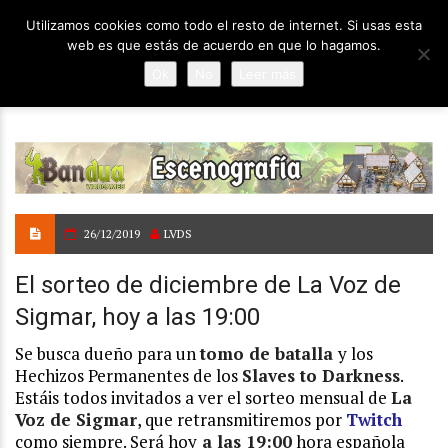
Utilizamos cookies como todo el resto de internet. Si usas esta
web es que estás de acuerdo en que lo hagamos.
Ok
No
Leer más
26/12/2019
LVDS
El sorteo de diciembre de La Voz de
Sigmar, hoy a las 19:00
Se busca dueño para un
tomo de batalla
y los
Hechizos Permanentes de los
Slaves to Darkness
.
Estáis todos invitados a ver el sorteo mensual de
La
Voz de Sigmar
, que retransmitiremos por
Twitch
como siempre. Será hoy
a las 19:00
hora española