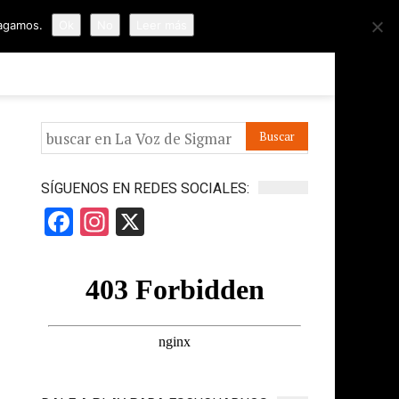
hagamos.
Ok
No
Leer más
ORMES
APÓYANOS
IR A LA VOZ DE HORUS
SÍGUENOS EN REDES SOCIALES:
Facebook
Instagram
X