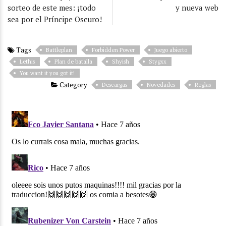
sorteo de este mes: ¡todo
y nueva web
sea por el Príncipe Oscuro!
Tags
Battleplan
Forbidden Power
Juego abierto
Lethis
Plan de batalla
Shyish
Stygxx
You want it you got it!
Category
Descargas
Novedades
Reglas