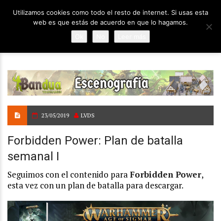
Utilizamos cookies como todo el resto de internet. Si usas esta
web es que estás de acuerdo en que lo hagamos.
Ok
No
Leer más
23/05/2019
LVDS
Forbidden Power: Plan de batalla
semanal I
Seguimos con el contenido para
Forbidden Power
,
esta vez con un plan de batalla para descargar.