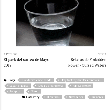
Previous
Next
El pack del sorteo de Mayo
Relatos de Forbidden
2019
Power - Cursed Waters
Tags
Gaudí está emocionado
Holy fucking shit it's a dinosaur...
Lagarto lagarto
rueda de los rumores
rumour engine
Seraphon
Slann
Category
Miniaturas
Novedades
Rumores