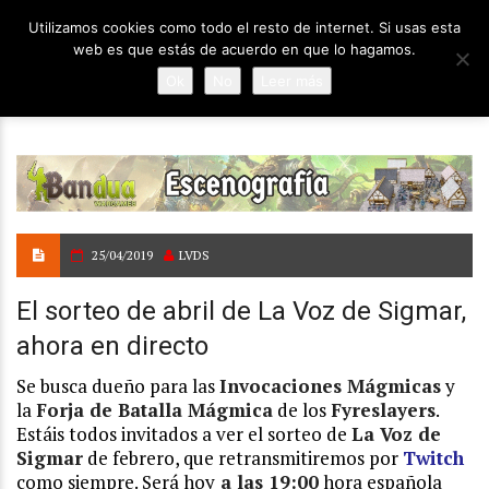
Utilizamos cookies como todo el resto de internet. Si usas esta
web es que estás de acuerdo en que lo hagamos.
Ok
No
Leer más
25/04/2019
LVDS
El sorteo de abril de La Voz de Sigmar,
ahora en directo
Se busca dueño para las
Invocaciones Mágmicas
y
la
Forja de Batalla Mágmica
de los
Fyreslayers
.
Estáis todos invitados a ver el sorteo de
La Voz de
Sigmar
de febrero, que retransmitiremos por
Twitch
como siempre. Será hoy
a las 19:00
hora española