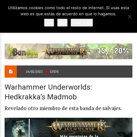
Utilizamos cookies como todo el resto de internet. Si usas esta
web es que estás de acuerdo en que lo hagamos.
Ok
No
Leer más
16/02/2021
LVDS
Warhammer Underworlds:
Hedkrakka’s Madmob
Revelado otro miembro de esta banda de salvajes.