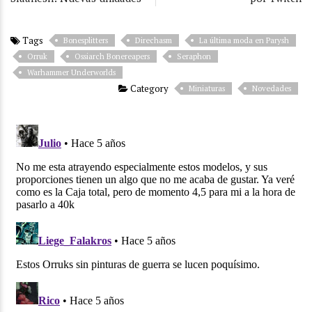
Tags
Bonesplitters
Direchasm
La última moda en Parysh
Orruk
Ossiarch Bonereapers
Seraphon
Warhammer Underworlds
Category
Miniaturas
Novedades