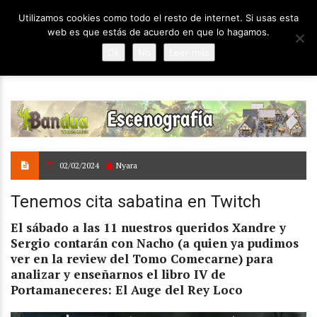
Utilizamos cookies como todo el resto de internet. Si usas esta
web es que estás de acuerdo en que lo hagamos.
Ok
No
Leer más
02/02/2024
Nyara
Tenemos cita sabatina en Twitch
El sábado a las 11 nuestros queridos Xandre y
Sergio contarán con Nacho (a quien ya pudimos
ver en la review del Tomo Comecarne) para
analizar y enseñarnos el libro IV de
Portamaneceres: El Auge del Rey Loco