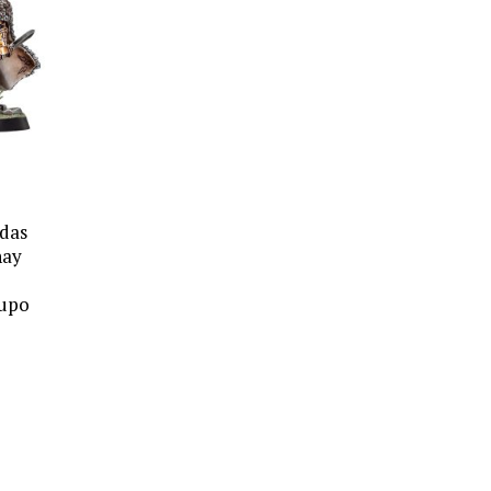
adas
hay
rupo