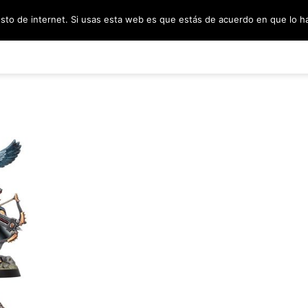
esto de internet. Si usas esta web es que estás de acuerdo en que lo 
PODCAST
SORTEOS
BLOG
INF