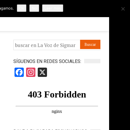
hagamos.
Ok
No
Leer más
ORMES
APÓYANOS
IR A LA VOZ DE HORUS
SÍGUENOS EN REDES SOCIALES:
Facebook
Instagram
X