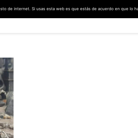
esto de internet. Si usas esta web es que estás de acuerdo en que lo 
PODCAST
SORTEOS
BLOG
INF