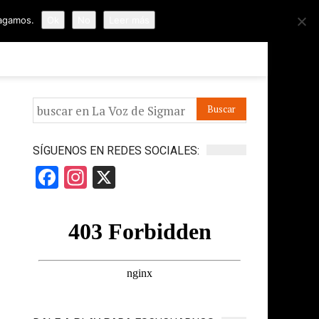
hagamos.
Ok
No
Leer más
ORMES
APÓYANOS
IR A LA VOZ DE HORUS
SÍGUENOS EN REDES SOCIALES:
Facebook
Instagram
X