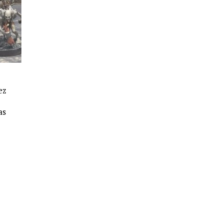
ez
as