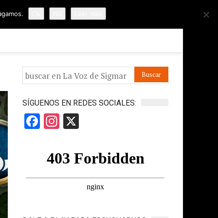
hagamos.
Ok
No
Leer más
ORMES
APÓYANOS
IR A LA VOZ DE HORUS
SÍGUENOS EN REDES SOCIALES:
Facebook
Instagram
X