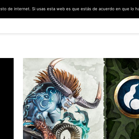
esto de internet. Si usas esta web es que estás de acuerdo en que lo 
PODCAST
SORTEOS
BLOG
INF