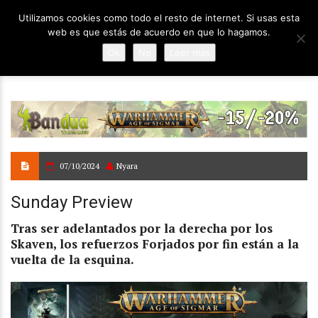
Utilizamos cookies como todo el resto de internet. Si usas esta
web es que estás de acuerdo en que lo hagamos.
Ok
No
Leer más
07/10/2024
Nyara
Sunday Preview
Tras ser adelantados por la derecha por los
Skaven, los refuerzos Forjados por fin están a la
vuelta de la esquina.