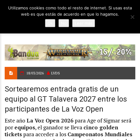
Utilizamos cookies como todo el resto de internet. Si usas esta
web es que estás de acuerdo en que lo hagamos.
Ok
No
Leer más
18/03/2026
LVDS
Sortearemos entrada gratis de un
equipo al GT Talavera 2027 entre los
participantes de La Voz Open
Este año
La Voz Open 2026
para Age of Sigmar será
por
equipos
, el ganador se lleva
cinco golden
tickets
para acceder a los
Campeonatos Mundiales