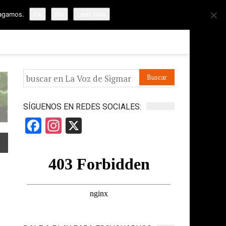
hagamos.
Ok
No
Leer más
ORMES
APÓYANOS
IR A LA VOZ DE HORUS
SÍGUENOS EN REDES SOCIALES:
Facebook
Instagram
X