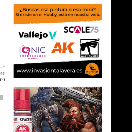
xt
las
:00
s