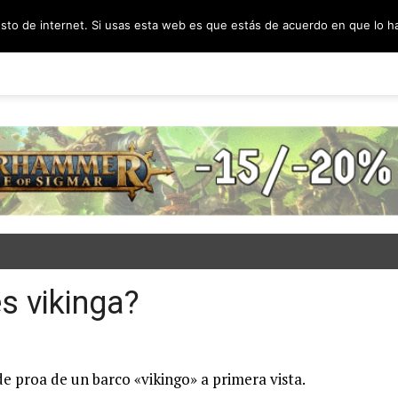
esto de internet. Si usas esta web es que estás de acuerdo en que lo 
PODCAST
SORTEOS
BLOG
INF
s vikinga?
e proa de un barco «vikingo» a primera vista.