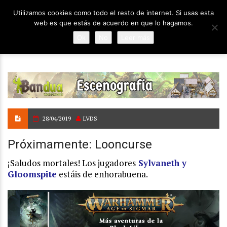
Utilizamos cookies como todo el resto de internet. Si usas esta
web es que estás de acuerdo en que lo hagamos.
Ok
No
Leer más
28/04/2019
LVDS
Próximamente: Looncurse
¡Saludos mortales! Los jugadores
Sylvaneth y
Gloomspite
estáis de enhorabuena.