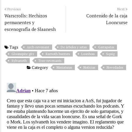
Previous
Next
Warscrolls: Hechizos
Contenido de la caja
permanentes y
Looncurse
escenografía de Slaanesh
Tags
Arch-revenant
De árboles y setas
Garrapatos
Gloomspite gitz
Kurnoth hunters
Loonboss
Squig
Sylvaneth
Tree-revenants
Category
Miniaturas
Noticias
Novedades