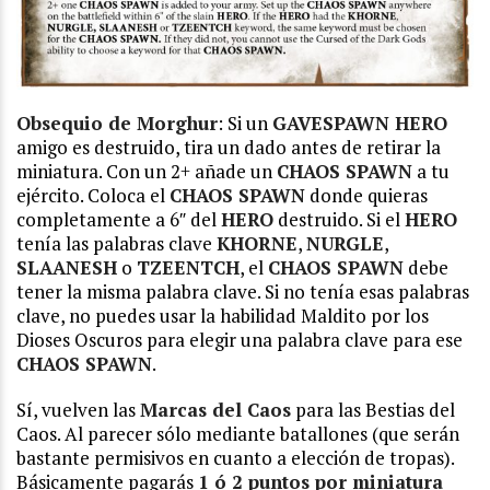
Obsequio de Morghur
: Si un
GAVESPAWN HERO
amigo es destruido, tira un dado antes de retirar la
miniatura. Con un 2+ añade un
CHAOS SPAWN
a tu
ejército. Coloca el
CHAOS SPAWN
donde quieras
completamente a 6″ del
HERO
destruido. Si el
HERO
tenía las palabras clave
KHORNE
,
NURGLE
,
SLAANESH
o
TZEENTCH
, el
CHAOS SPAWN
debe
tener la misma palabra clave. Si no tenía esas palabras
clave, no puedes usar la habilidad Maldito por los
Dioses Oscuros para elegir una palabra clave para ese
CHAOS SPAWN
.
Sí, vuelven las
Marcas del Caos
para las Bestias del
Caos. Al parecer sólo mediante batallones (que serán
bastante permisivos en cuanto a elección de tropas).
Básicamente pagarás
1 ó 2 puntos por miniatura