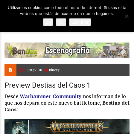
Utilizamos cookies como todo el resto de internet. Si usas esta
web es que estás de acuerdo en que lo hagamos.
Ok
No
Leer más
11/09/2018
Bluerg
Preview Bestias del Caos 1
Desde
Warhammer Community
nos informan de lo
que nos depara en este nuevo battletome,
Bestias del
Caos
: