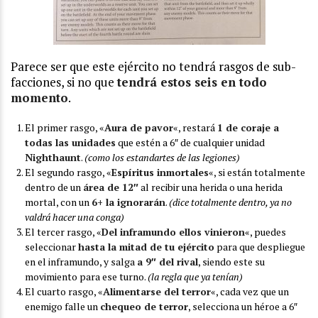
Parece ser que este ejército no tendrá rasgos de sub-
facciones, si no que
tendrá estos seis en todo
momento
.
El primer rasgo, «
Aura de pavor
«, restará
1 de coraje a
todas las unidades
que estén a 6″ de cualquier unidad
Nighthaunt
.
(como los estandartes de las legiones)
El segundo rasgo, «
Espíritus inmortales
«, si están totalmente
dentro de un
área de 12″
al recibir una herida o una herida
mortal, con un
6+ la ignorarán
.
(dice totalmente dentro, ya no
valdrá hacer una conga)
El tercer rasgo, «
Del inframundo ellos vinieron
«, puedes
seleccionar
hasta la mitad de tu ejército
para que despliegue
en el inframundo, y salga
a 9″ del rival
, siendo este su
movimiento para ese turno.
(la regla que ya tenían)
El cuarto rasgo, «
Alimentarse del terror
«, cada vez que un
enemigo falle un
chequeo de terror
, selecciona un héroe a 6″