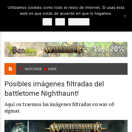
Utilizamos cookies como todo el resto de internet. Si usas esta
web es que estás de acuerdo en que lo hagamos.
Ok
No
Leer más
04/07/2018
LVDS
Posibles imágenes filtradas del
battletome Nighthaunt!
Aquí os traemos las imágenes filtradas en war-of-
sigmar.