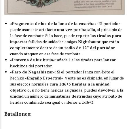
«
Fragmento de luz de la luna de la cosecha
«: El portador
puede usar este artefacto
una vez por batalla
, al principio de
la fase de combate. Si lo hace, puede
repetir las tiradas para
impactar
fallidas de unidades amigas
Nighthaunt
que estén
completamente dentro de
un radio de 12″ del portador
cuando ataquen en esa fase de combate.
«
Linterna de luz bruja
«: añade 1 a las tiradas para
lanzar
hechizos
del portador.
«
Faro de Nagashizzar
«: Si el portador lanza con éxito el
hechizo «
Engaño Espectral
«, y este no es disipado, en lugar de
sus efectos normales
cura 1d6+3 heridas a la unidad
objetivo
o, si no tiene heridas asignadas, puedes
devolver a la
unidad
un número de
miniaturas destruidas
cuyo atributo de
heridas combinado sea igual o inferior a
1d6+3
.
Batallones
: