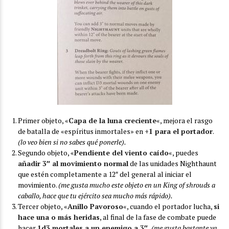
Primer objeto, «
Capa de la luna creciente
«, mejora el rasgo
de batalla de «espíritus inmortales» en
+1 para el portador
.
(lo veo bien si no sabes qué ponerle).
Segundo objeto, «
Pendiente del viento caído
«, puedes
añadir 3″ al movimiento normal
de las unidades Nighthaunt
que estén completamente a 12″ del general al iniciar el
movimiento.
(me gusta mucho este objeto en un King of shrouds a
caballo, hace que tu ejército sea mucho más rápido).
Tercer objeto, «
Anillo Pavoroso
«, cuando el portador lucha,
si
hace una o más heridas
, al final de la fase de combate puede
hacer
1d3 mortales a un enemigo a 3″
.
(me gusta bastante ya