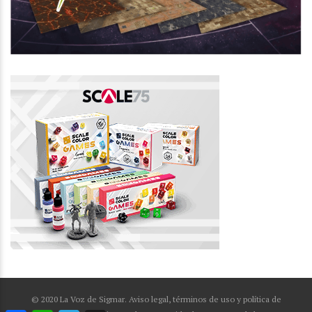
© 2020 La Voz de Sigmar. Aviso legal, términos de uso y política de