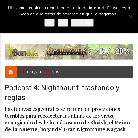
Utilizamos cookies como todo el resto de internet. Si usas esta
web es que estás de acuerdo en que lo hagamos.
Ok
No
Leer más
07/09/2018
LVDS
Podcast 4: Nighthaunt, trasfondo y
reglas
Las fuerzas espectrales se reúnen en procesiones
terribles para recolectar las almas de los vivos,
emergiendo desde lo más oscuro de
Shyish
, el
Reino
de la Muerte
, hogar del Gran Nigromante
Nagash
.