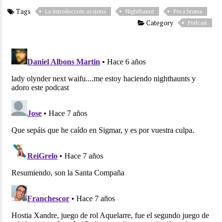
Tags
La introducción acojona
Nighthaunt
Poca broma
Category
Podcast