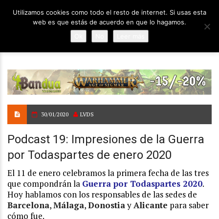
Utilizamos cookies como todo el resto de internet. Si usas esta
web es que estás de acuerdo en que lo hagamos.
Ok
No
Leer más
30/01/2020
LVDS
Podcast 19: Impresiones de la Guerra
por Todaspartes de enero 2020
El 11 de enero celebramos la primera fecha de las tres
que compondrán la
Guerra por Todaspartes 2020
.
Hoy hablamos con los responsables de las sedes de
Barcelona
,
Málaga
,
Donostia
y
Alicante
para saber
cómo fue.