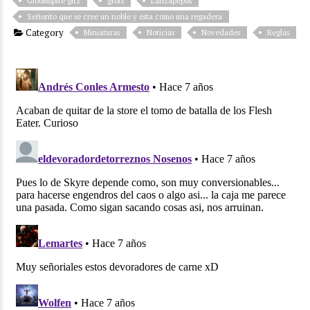
Gloomspite gitz
grots
Lanzapepos
Señorito que se cree un noble y esta como una regadera
Category
Miniaturas
Noticias
Novedades
Reglas