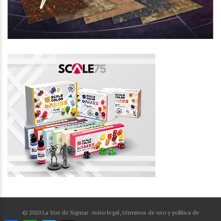
© 2020 La Voz de Sigmar. Aviso legal, términos de uso y política de