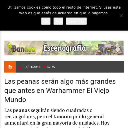
Utilizamos cookies como todo el resto de internet. Si usas esta
web es que estás de acuerdo en que lo hagamos.
Ok
No
Leer más
14/04/2023
LVDS
Las peanas serán algo más grandes
que antes en Warhammer El Viejo
Mundo
Las
peanas
seguirán siendo cuadradas o
rectangulares, pero el
tamaño
por lo general
aumentará en la gran mayoría de unidades. Hoy