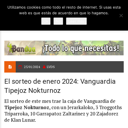
Utilizamos cookies como todo el resto de internet. Si usas esta
web es que estás de acuerdo en que lo hagamos.
Ok
No
Leer más
25/01/2024
LVDS
El sorteo de enero 2024: Vanguardia
Tipejoz Nokturnoz
El sorteo de este mes trae la caja de Vanguardia de
Tipejoz Nokturnoz
, con un Jerarkaloko, 3 Troggoths
Triparroka, 10 Garrapatoz Zaltarinez y 20 Zajadorez
de Klan Lunar.