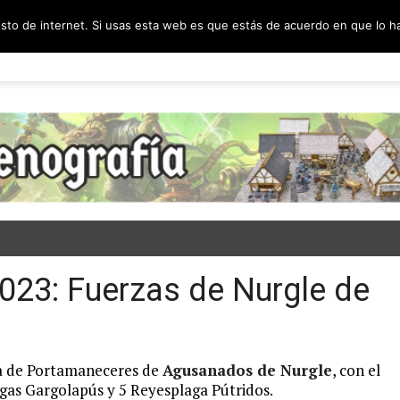
esto de internet. Si usas esta web es que estás de acuerdo en que lo 
PODCAST
SORTEOS
BLOG
INF
2023: Fuerzas de Nurgle de
aja de Portamaneceres de
Agusanados de Nurgle
, con el
gas Gargolapús y 5 Reyesplaga Pútridos.