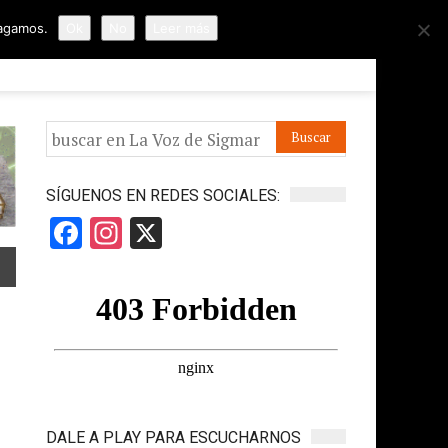
hagamos.
Ok
No
Leer más
ORMES
APÓYANOS
IR A LA VOZ DE HORUS
SÍGUENOS EN REDES SOCIALES:
Facebook
Instagram
X
DALE A PLAY PARA ESCUCHARNOS