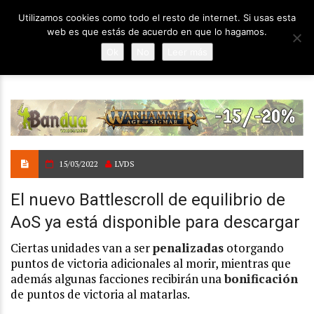
Utilizamos cookies como todo el resto de internet. Si usas esta
web es que estás de acuerdo en que lo hagamos.
Ok
No
Leer más
15/03/2022
LVDS
El nuevo Battlescroll de equilibrio de
AoS ya está disponible para descargar
Ciertas unidades van a ser
penalizadas
otorgando
puntos de victoria adicionales al morir, mientras que
además algunas facciones recibirán una
bonificación
de puntos de victoria al matarlas.