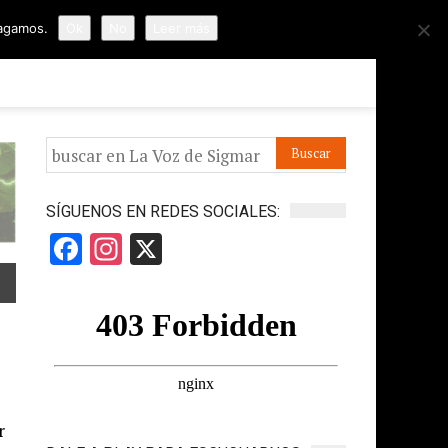
hagamos.
Ok
No
Leer más
ORMES
APÓYANOS
IR A LA VOZ DE HORUS
SÍGUENOS EN REDES SOCIALES:
Facebook
Instagram
X
r