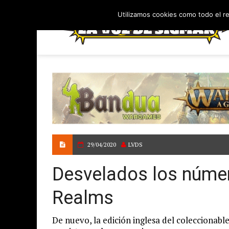
Utilizamos cookies como todo el r
29/04/2020
LVDS
Desvelados los númer
Realms
De nuevo, la edición inglesa del coleccionabl