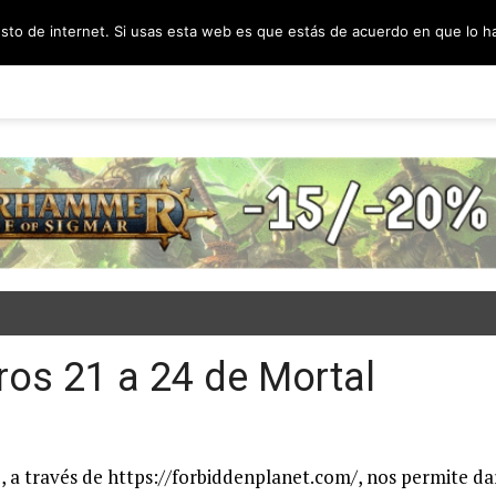
esto de internet. Si usas esta web es que estás de acuerdo en que lo 
PODCAST
SORTEOS
BLOG
INF
os 21 a 24 de Mortal
e, a través de https://forbiddenplanet.com/, nos permite da