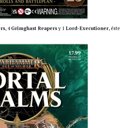
ers
, 4
Grimghast Reapers
y 1
Lord-Executioner
, éste