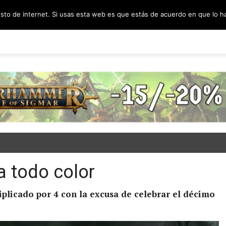
esto de internet. Si usas esta web es que estás de acuerdo en que lo 
PODCAST
SORTEOS
BLOG
INF
a todo color
iplicado por 4 con la excusa de celebrar el décimo