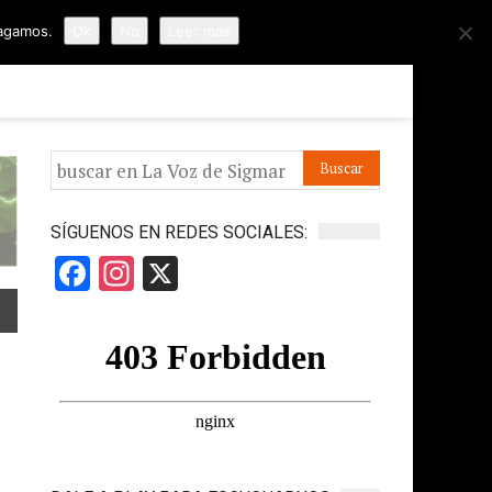
hagamos.
Ok
No
Leer más
ORMES
APÓYANOS
IR A LA VOZ DE HORUS
SÍGUENOS EN REDES SOCIALES:
Facebook
Instagram
X