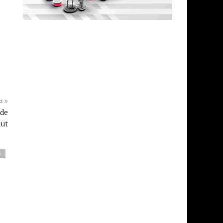
xt
 de
ut
s