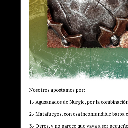
Nosotros apostamos por:
1.- Agusanados de Nurgle, por la combinació
2.- Matafuegos, con esa inconfundible barba ca
3.- Ogros, y no parece que vaya a ser pequeñ