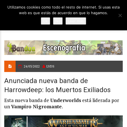
Utilizamos cookies como todo el resto de internet. Si usas esta
web es que estás de acuerdo en que lo hagamos.
Ok
No
Leer más
24/03/2022
LVDS
Anunciada nueva banda de
Harrowdeep: los Muertos Exiliados
Esta nueva banda de
Underworlds
está liderada por
un
Vampiro Nigromante
.