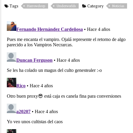
Tags
Category
Harrowdeep
Underworlds
Noticias