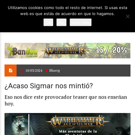
Utilizamos cookies como todo el resto de internet. Si usas esta
web es que estás de acuerdo en que lo hagamos.
Ok
No
Leer más
10/03/2024
Bluerg
¿Acaso Sigmar nos mintió?
Eso nos dice este provocador teaser que nos enseñan
hoy.