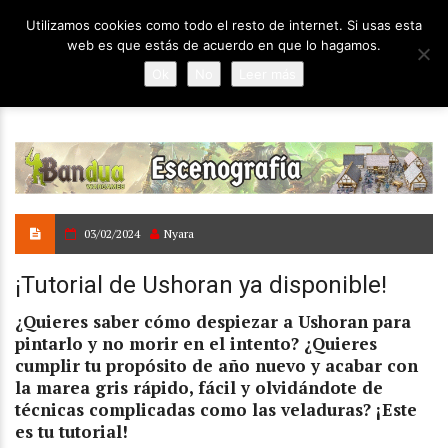
Utilizamos cookies como todo el resto de internet. Si usas esta
web es que estás de acuerdo en que lo hagamos.
Ok
No
Leer más
03/02/2024
Nyara
¡Tutorial de Ushoran ya disponible!
¿Quieres saber cómo despiezar a Ushoran para
pintarlo y no morir en el intento? ¿Quieres
cumplir tu propósito de año nuevo y acabar con
la marea gris rápido, fácil y olvidándote de
técnicas complicadas como las veladuras? ¡Este
es tu tutorial!