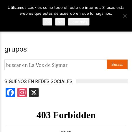
Utilizamos cookies como todo el resto de internet. Si usas esta
web es que estás de acuerdo en que lo hagamos.
Ok
No
Leer más
grupos
SÍGUENOS EN REDES SOCIALES:
Facebook
Instagram
X