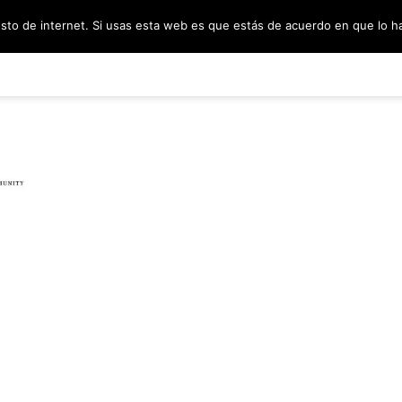
esto de internet. Si usas esta web es que estás de acuerdo en que lo 
PODCAST
SORTEOS
BLOG
INF