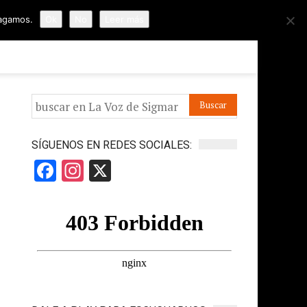
hagamos.
Ok
No
Leer más
ORMES
APÓYANOS
IR A LA VOZ DE HORUS
SÍGUENOS EN REDES SOCIALES:
Facebook
Instagram
X