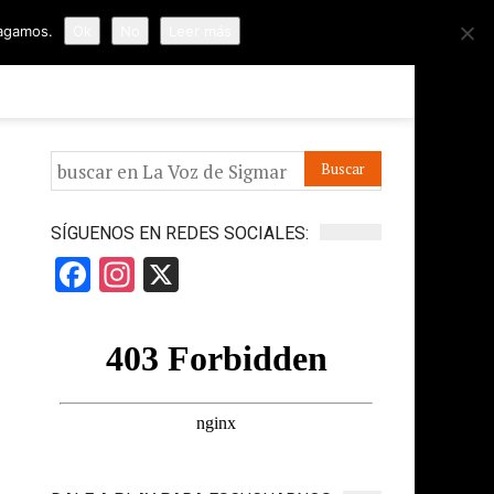
hagamos.
Ok
No
Leer más
ORMES
APÓYANOS
IR A LA VOZ DE HORUS
SÍGUENOS EN REDES SOCIALES:
Facebook
Instagram
X