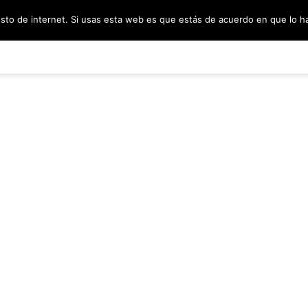
esto de internet. Si usas esta web es que estás de acuerdo en que lo 
PODCAST
SORTEOS
BLOG
INF