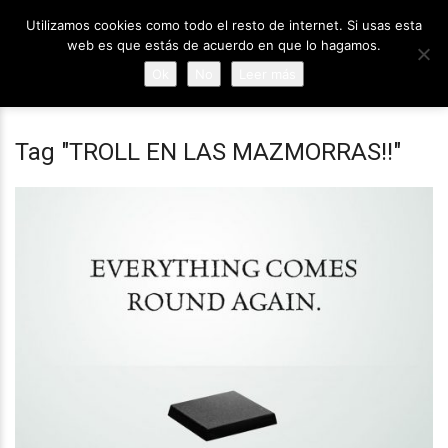
Utilizamos cookies como todo el resto de internet. Si usas esta
web es que estás de acuerdo en que lo hagamos.
Ok
No
Leer más
Tag "TROLL EN LAS MAZMORRAS!!"