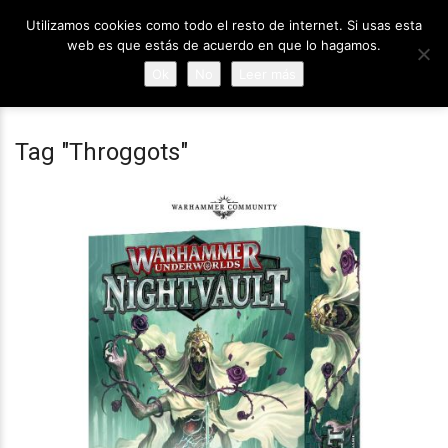
Utilizamos cookies como todo el resto de internet. Si usas esta
web es que estás de acuerdo en que lo hagamos.
Ok
No
Leer más
Tag "Throggots"