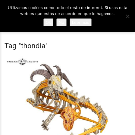
Utilizamos cookies como todo el resto de internet. Si usas esta
web es que estás de acuerdo en que lo hagamos.
Ok
No
Leer más
Tag "thondia"