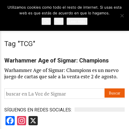
Utilizamos cookies como todo el resto de internet. Si usas esta
web es que estás de acuerdo en que lo hagamos.
Ok
No
Leer más
Tag "TCG"
Noticias
Warhammer Age of Sigmar: Champions
Warhammer Age of Sigmar: Champions es un nuevo
juego de cartas que sale a la venta este 2 de agosto.
SÍGUENOS EN REDES SOCIALES:
Facebook
Instagram
X