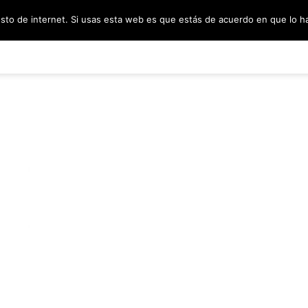
esto de internet. Si usas esta web es que estás de acuerdo en que lo 
PODCAST
SORTEOS
BLOG
INF