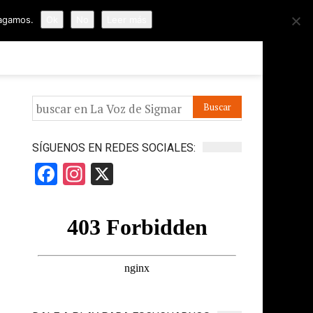
hagamos.
Ok
No
Leer más
ORMES
APÓYANOS
IR A LA VOZ DE HORUS
SÍGUENOS EN REDES SOCIALES:
Facebook
Instagram
X