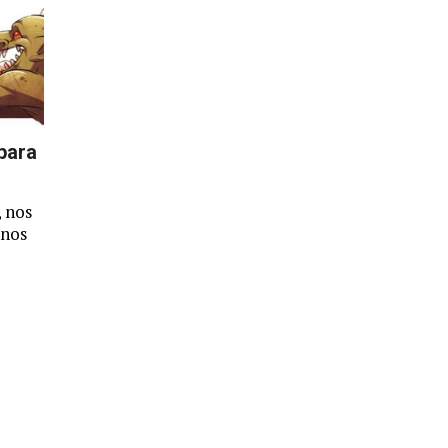
 para
, nos
unos