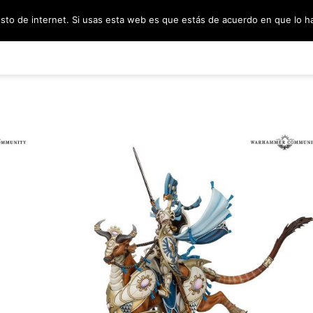
esto de internet. Si usas esta web es que estás de acuerdo en que lo 
PODCAST
SORTEOS
BLOG
INF