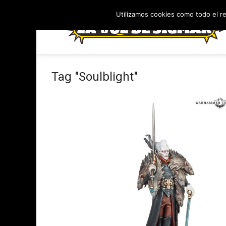
Utilizamos cookies como todo el r
Tag "Soulblight"