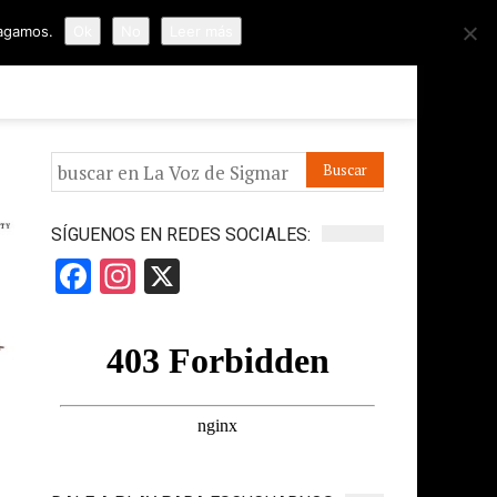
hagamos.
Ok
No
Leer más
ORMES
APÓYANOS
IR A LA VOZ DE HORUS
SÍGUENOS EN REDES SOCIALES:
Facebook
Instagram
X