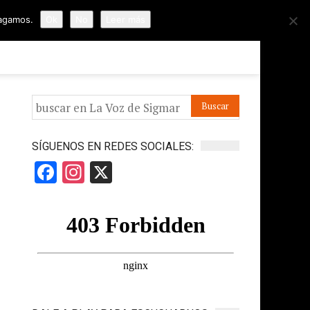
hagamos.
Ok
No
Leer más
ORMES
APÓYANOS
IR A LA VOZ DE HORUS
SÍGUENOS EN REDES SOCIALES:
Facebook
Instagram
X