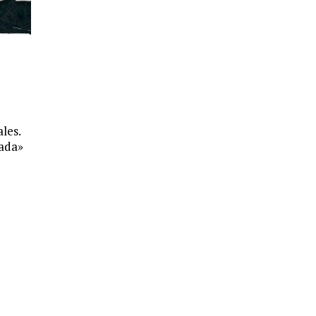
les.
rada»