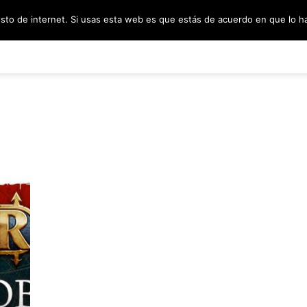
esto de internet. Si usas esta web es que estás de acuerdo en que lo 
PODCAST
SORTEOS
BLOG
INF