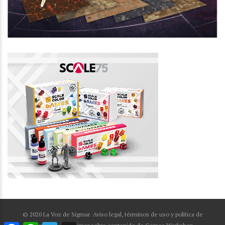
© 2020 La Voz de Sigmar. Aviso legal, términos de uso y política de