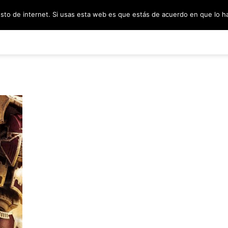
esto de internet. Si usas esta web es que estás de acuerdo en que lo 
PODCAST
SORTEOS
BLOG
INF