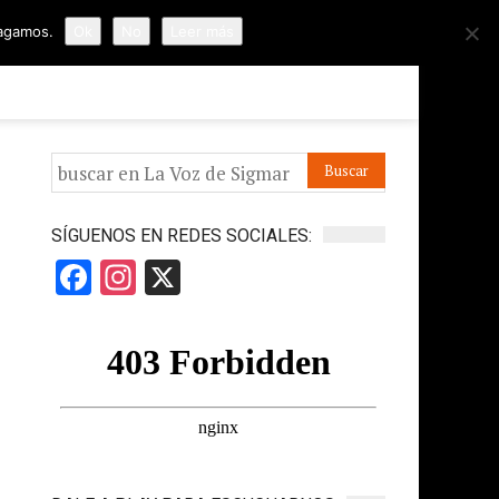
hagamos.
Ok
No
Leer más
ORMES
APÓYANOS
IR A LA VOZ DE HORUS
SÍGUENOS EN REDES SOCIALES:
Facebook
Instagram
X