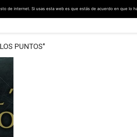
esto de internet. Si usas esta web es que estás de acuerdo en que lo 
PODCAST
SORTEOS
BLOG
INF
 LOS PUNTOS"