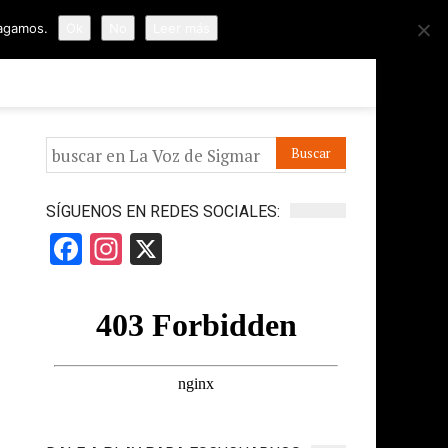
hagamos.
Ok
No
Leer más
ORMES
APÓYANOS
IR A LA VOZ DE HORUS
SÍGUENOS EN REDES SOCIALES:
Facebook
Instagram
X