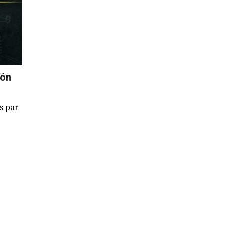
ión
s par