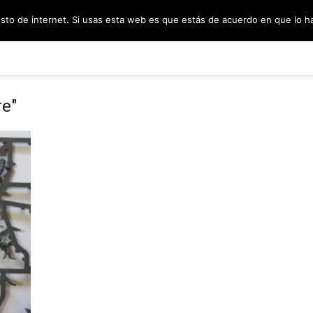
esto de internet. Si usas esta web es que estás de acuerdo en que lo 
PODCAST
SORTEOS
BLOG
INF
re"