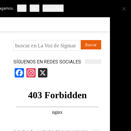
hagamos.
Ok
No
Leer más
ORMES
APÓYANOS
IR A LA VOZ DE HORUS
SÍGUENOS EN REDES SOCIALES:
Facebook
Instagram
X