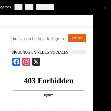
hagamos.
Ok
No
Leer más
ORMES
APÓYANOS
IR A LA VOZ DE HORUS
SÍGUENOS EN REDES SOCIALES:
Facebook
Instagram
X