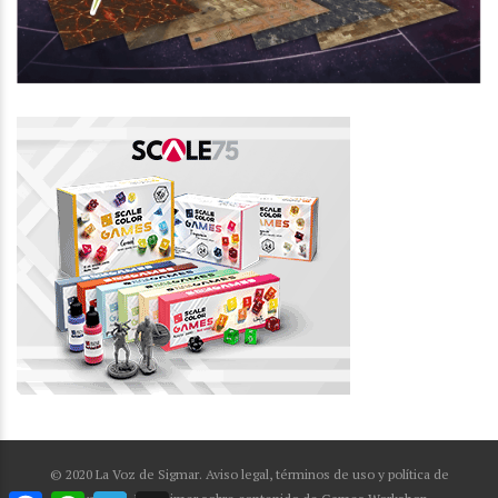
© 2020 La Voz de Sigmar. Aviso legal, términos de uso y política de