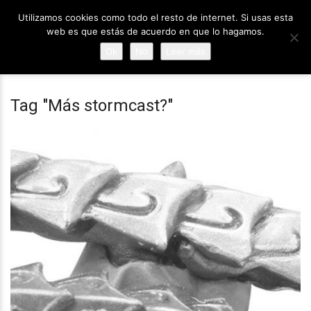
Utilizamos cookies como todo el resto de internet. Si usas esta
web es que estás de acuerdo en que lo hagamos.
Ok
No
Leer más
Tag "Más stormcast?"