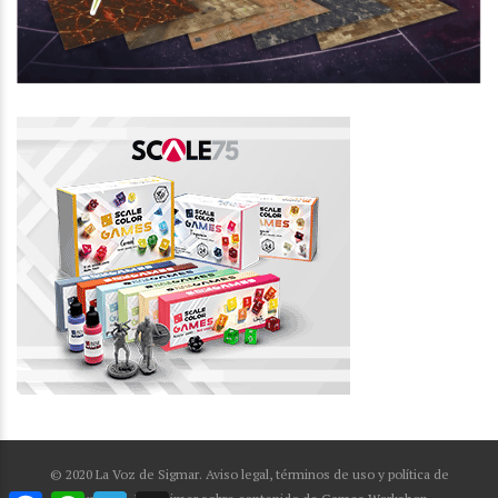
© 2020 La Voz de Sigmar. Aviso legal, términos de uso y política de