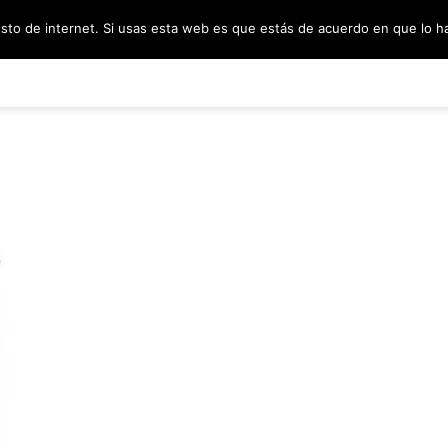
esto de internet. Si usas esta web es que estás de acuerdo en que lo 
PODCAST
SORTEOS
BLOG
INF