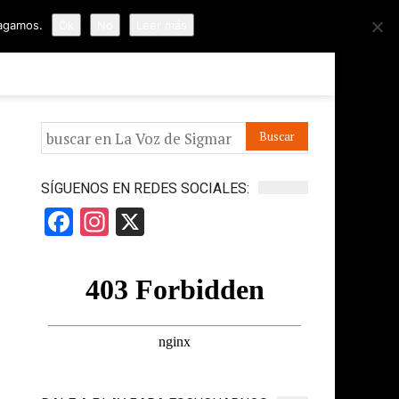
hagamos.
Ok
No
Leer más
ORMES
APÓYANOS
IR A LA VOZ DE HORUS
SÍGUENOS EN REDES SOCIALES:
Facebook
Instagram
X