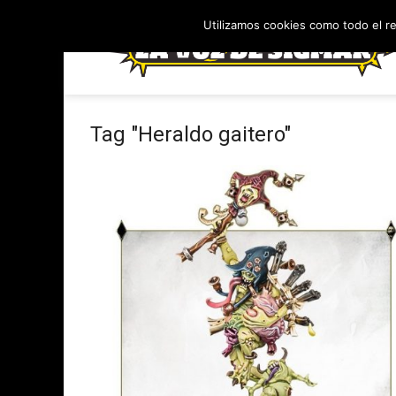
Utilizamos cookies como todo el r
Tag "Heraldo gaitero"