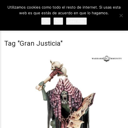
Utilizamos cookies como todo el resto de internet. Si usas esta
web es que estás de acuerdo en que lo hagamos.
Ok
No
Leer más
Tag "Gran Justicia"